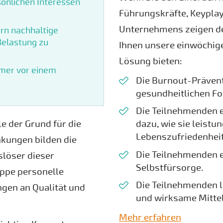
sönlichen Interessen
Führungskräfte, Keypla
Unternehmens zeigen d
rn nachhaltige
Belastung zu
Ihnen unsere einwöchig
Lösung bieten:
rmer vor einem
Die Burnout-Prävent
gesundheitlichen F
Die Teilnehmenden e
dazu, wie sie leistu
e der Grund für die
Lebenszufriedenheit
kungen bilden die
Die Teilnehmenden e
slöser dieser
Selbstfürsorge.
ppe personelle
Die Teilnehmenden l
gen an Qualität und
und wirksame Mitte
Mehr erfahren