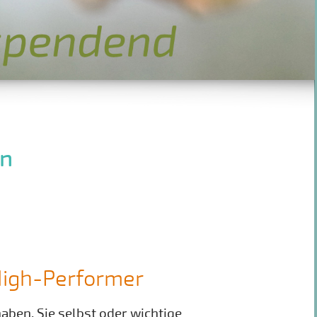
on
High-Performer
aben, Sie selbst oder wichtige